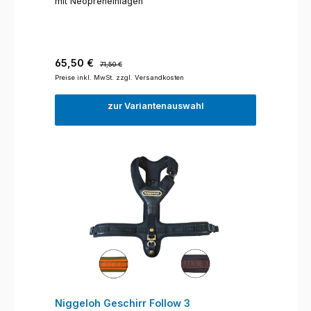
mit Neopreneinlagen
Verkaufspreis:
Regulärer Preis:
65,50 €
71,50 €
Preise inkl. MwSt. zzgl. Versandkosten
zur Variantenauswahl
Niggeloh Geschirr Follow 3