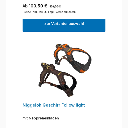
Verkaufspreis:
Regulärer Preis:
Ab
100,50 €
104,50 €
Preise inkl. MwSt. zzgl. Versandkosten
zur Variantenauswahl
Niggeloh Geschirr Follow light
mit Neopreneinlagen