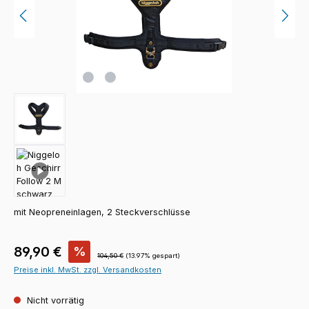
mit Neopreneinlagen, 2 Steckverschlüsse
Verkaufspreis:
89,90 €
%
Regulärer Preis:
104,50 €
(13.97% gespart)
Preise inkl. MwSt. zzgl. Versandkosten
Nicht vorrätig