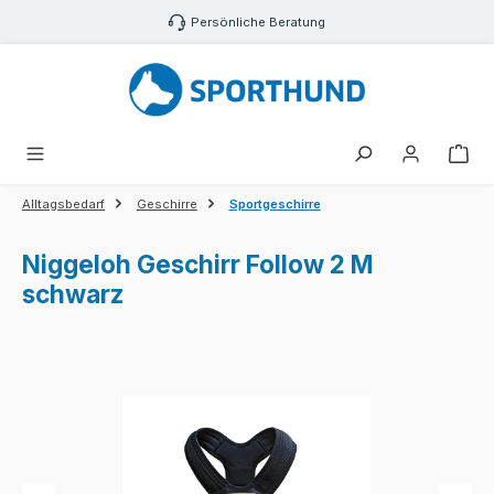
Zum Hauptinhalt springen
Persönliche Beratung
War
Alltagsbedarf
Geschirre
Sportgeschirre
Niggeloh Geschirr Follow 2 M
schwarz
Bildergalerie überspringen