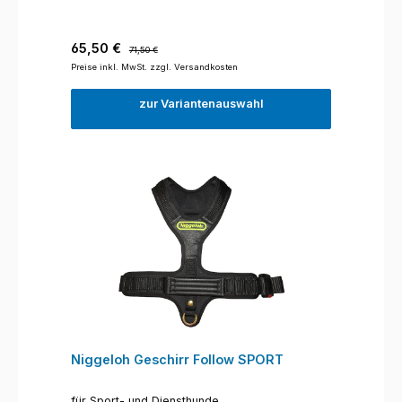
Verkaufspreis:
Regulärer Preis:
65,50 €
71,50 €
Preise inkl. MwSt. zzgl. Versandkosten
zur Variantenauswahl
Niggeloh Geschirr Follow SPORT
für Sport- und Diensthunde