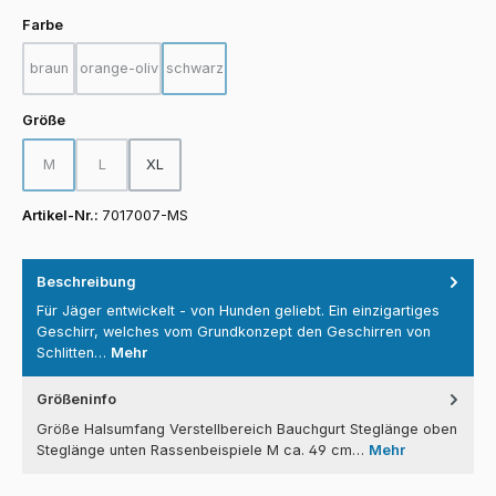
auswählen
Farbe
braun
orange-oliv
schwarz
(Diese Option ist zurzeit nicht verfügbar.)
(Diese Option ist zurzeit nicht verfügbar.)
(Diese Option ist zurzeit nicht verfügbar.)
auswählen
Größe
M
L
XL
(Diese Option ist zurzeit nicht verfügbar.)
(Diese Option ist zurzeit nicht verfügbar.)
Artikel-Nr.:
7017007-MS
Beschreibung
Für Jäger entwickelt - von Hunden geliebt. Ein einzigartiges
Geschirr, welches vom Grundkonzept den Geschirren von
Schlitten…
Mehr
Größeninfo
Größe Halsumfang Verstellbereich Bauchgurt Steglänge oben
Steglänge unten Rassenbeispiele M ca. 49 cm…
Mehr