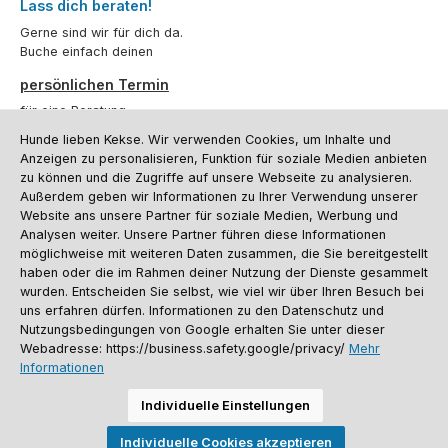
Lass dich beraten!
Gerne sind wir für dich da.
Buche einfach deinen
persönlichen Termin
für eine Beratung.
Hunde lieben Kekse. Wir verwenden Cookies, um Inhalte und
Oder über unser
Kontaktformular
.
Anzeigen zu personalisieren, Funktion für soziale Medien anbieten
zu können und die Zugriffe auf unsere Webseite zu analysieren.
Vertrag widerrufen
Außerdem geben wir Informationen zu Ihrer Verwendung unserer
Website ans unsere Partner für soziale Medien, Werbung und
Analysen weiter. Unsere Partner führen diese Informationen
möglichweise mit weiteren Daten zusammen, die Sie bereitgestellt
Kundenservice
haben oder die im Rahmen deiner Nutzung der Dienste gesammelt
Informationen
wurden. Entscheiden Sie selbst, wie viel wir über Ihren Besuch bei
uns erfahren dürfen. Informationen zu den Datenschutz und
Social Media und Kontakt
Nutzungsbedingungen von Google erhalten Sie unter dieser
Webadresse: https://business.safety.google/privacy/
Mehr
Informationen
Versandinformationen
Zahlungsarten
Vereinsrabatt
Kontakt
Batterieentsorgung
Warenrücksendung
Sporthund Katalog
Individuelle Einstellungen
Alle Preise inkl. gesetzl. Mehrwertsteuer zzgl.
Versandkosten
, wenn nicht
Individuelle Cookies akzeptieren
anders angegeben. Preise vor dem Login werden in Euro (DE) angezeigt.