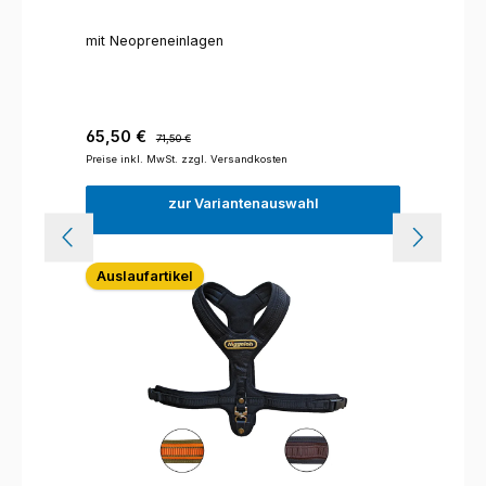
mit Neopreneinlagen
Verkaufspreis:
Regulärer Preis:
65,50 €
71,50 €
Preise inkl. MwSt. zzgl. Versandkosten
zur Variantenauswahl
Auslaufartikel