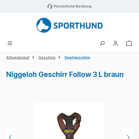
Zum Hauptinhalt springen
Persönliche Beratung
War
Alltagsbedarf
Geschirre
Sportgeschirre
Niggeloh Geschirr Follow 3 L braun
Bildergalerie überspringen