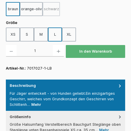
braun
orange-oliv
schwarz
(Diese Option ist zurzeit nicht verfügbar.)
auswählen
Größe
XS
S
M
L
XL
Produkt Anzahl: Gib den gewünschten Wert ein oder benutze die Schaltfläch
In den Warenkorb
Artikel-Nr.:
7017027-1-LB
Beschreibung
Für Jäger entwickelt - von Hunden geliebt.Ein einzigartiges
Geschirr, welches vom Grundkonzept den Geschirren von
Schlittenh…
Mehr
Größeninfo
Größe Halsumfang Verstellbereich Bauchgurt Steglänge oben
Steglänge unten Rassenbeispiele XS ca. 35 cm…
Mehr