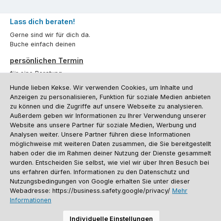
Lass dich beraten!
Gerne sind wir für dich da.
Buche einfach deinen
persönlichen Termin
für eine Beratung.
Hunde lieben Kekse. Wir verwenden Cookies, um Inhalte und
Oder über unser
Kontaktformular
.
Anzeigen zu personalisieren, Funktion für soziale Medien anbieten
zu können und die Zugriffe auf unsere Webseite zu analysieren.
Vertrag widerrufen
Außerdem geben wir Informationen zu Ihrer Verwendung unserer
Website ans unsere Partner für soziale Medien, Werbung und
Analysen weiter. Unsere Partner führen diese Informationen
möglichweise mit weiteren Daten zusammen, die Sie bereitgestellt
Kundenservice
haben oder die im Rahmen deiner Nutzung der Dienste gesammelt
Informationen
wurden. Entscheiden Sie selbst, wie viel wir über Ihren Besuch bei
uns erfahren dürfen. Informationen zu den Datenschutz und
Social Media und Kontakt
Nutzungsbedingungen von Google erhalten Sie unter dieser
Webadresse: https://business.safety.google/privacy/
Mehr
Informationen
Versandinformationen
Zahlungsarten
Vereinsrabatt
Kontakt
Batterieentsorgung
Warenrücksendung
Sporthund Katalog
Individuelle Einstellungen