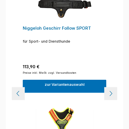
Niggeloh Geschirr Follow SPORT
für Sport- und Diensthunde
Regulärer Preis:
113,90 €
Preise inkl. MwSt. zzgl. Versandkosten
zur Variantenauswahl