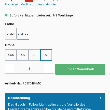
Preise inkl. MwSt. zzgl. Versandkosten
Sofort verfügbar, Lieferzeit: 1-3 Werktage
auswählen
Farbe
braun
orange
auswählen
Größe
XXS
XS
S
M
Produkt Anzahl: Gib den gewünschten Wert ein oder benutze die Schaltfläch
In den Warenkorb
Artikel-Nr.:
7017018-MO
Beschreibung
Das Geschirr Follow Light optimiert die Vorteile des
Hundeführergeschirrs Follow für kleine und mittelgroße