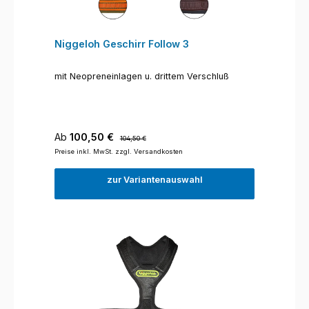
Niggeloh Geschirr Follow 3
mit Neopreneinlagen u. drittem Verschluß
Verkaufspreis:
Regulärer Preis:
Ab
100,50 €
104,50 €
Preise inkl. MwSt. zzgl. Versandkosten
zur Variantenauswahl