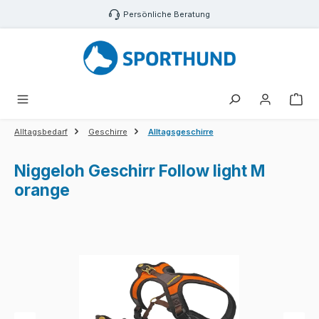
Zum Hauptinhalt springen
Persönliche Beratung
War
Alltagsbedarf
Geschirre
Alltagsgeschirre
Niggeloh Geschirr Follow light M
orange
Bildergalerie überspringen