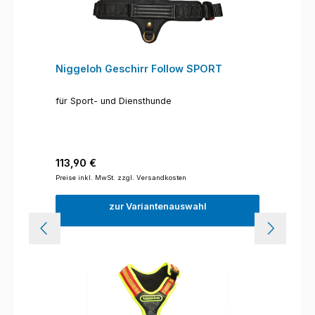
Niggeloh Geschirr Follow SPORT
für Sport- und Diensthunde
Regulärer Preis:
113,90 €
Preise inkl. MwSt. zzgl. Versandkosten
zur Variantenauswahl