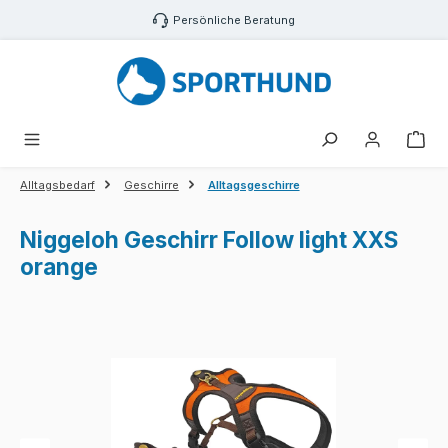
Zum Hauptinhalt springen
Persönliche Beratung
War
Alltagsbedarf
Geschirre
Alltagsgeschirre
Niggeloh Geschirr Follow light XXS
orange
Bildergalerie überspringen