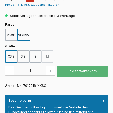
Preise inkl. MwSt. zzgl. Versandkosten
Sofort verfügbar, Lieferzeit: 1-3 Werktage
auswählen
Farbe
braun
orange
auswählen
Größe
XXS
XS
S
M
(Diese Option ist zurzeit nicht verfügbar.)
Produkt Anzahl: Gib den gewünschten Wert ein oder benutze die Schaltfläch
In den Warenkorb
Artikel-Nr.:
7017018-XXSO
Beschreibung
Das Geschirr Follow Light optimiert die Vorteile des
Hundeführergeschirrs Follow für kleine und mittelgroße