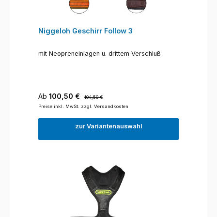
Niggeloh Geschirr Follow 3
mit Neopreneinlagen u. drittem Verschluß
Verkaufspreis:
Regulärer Preis:
Ab
100,50 €
104,50 €
Preise inkl. MwSt. zzgl. Versandkosten
zur Variantenauswahl