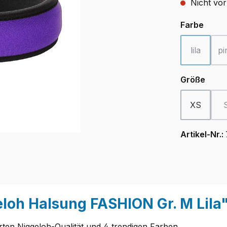
Nicht vor
ausw
Farbe
lila
pi
(Diese Opt
ausw
Größe
XS
Artikel-Nr.:
loh Halsung FASHION Gr. M Lila
ten Niggeloh-Qualität und 4 trendigen Farben.