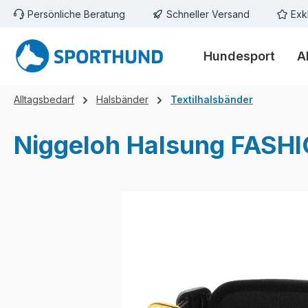
Persönliche Beratung
Schneller Versand
Exk
m Hauptinhalt springen
Zur Suche springen
Zur Hauptnavigation springen
Hundesport
A
Alltagsbedarf
Halsbänder
Textilhalsbänder
Niggeloh Halsung FASHIO
Bildergalerie überspringen