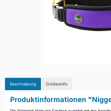
Beschreibung
Größeninfo
Produktinformationen "Nigge
Die Niggeloh Halsung Fashion punktet mit der bewähr