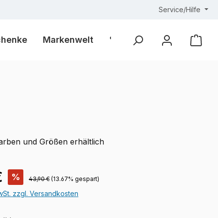
Service/Hilfe
chenke
Markenwelt
% Outlet %
Ware
Farben und Größen erhältlich
is:
€
%
Regulärer Preis:
43,90 €
(13.67% gespart)
MwSt. zzgl. Versandkosten