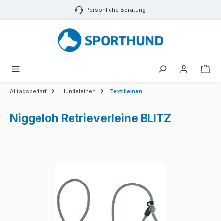
Zum Hauptinhalt springen
Persönliche Beratung
War
Alltagsbedarf
Hundeleinen
Textilleinen
Niggeloh Retrieverleine BLITZ
Bildergalerie überspringen