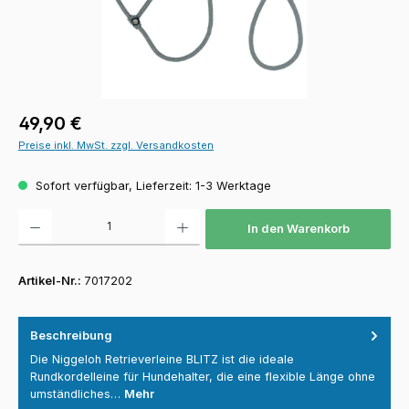
Regulärer Preis:
49,90 €
Preise inkl. MwSt. zzgl. Versandkosten
Sofort verfügbar, Lieferzeit: 1-3 Werktage
Produkt Anzahl: Gib den gewünschten Wert ein oder benutze die Schaltfläch
In den Warenkorb
Artikel-Nr.:
7017202
Beschreibung
Die Niggeloh Retrieverleine BLITZ ist die ideale
Rundkordelleine für Hundehalter, die eine flexible Länge ohne
umständliches…
Mehr