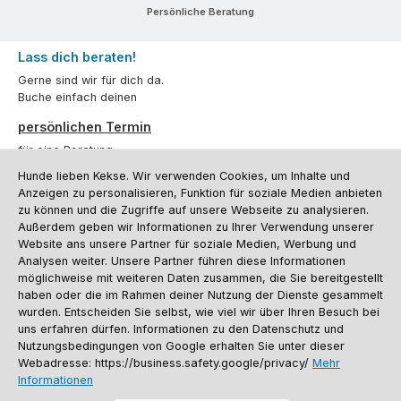
Persönliche Beratung
Lass dich beraten!
Gerne sind wir für dich da.
Buche einfach deinen
persönlichen Termin
für eine Beratung.
Hunde lieben Kekse. Wir verwenden Cookies, um Inhalte und
Oder über unser
Kontaktformular
.
Anzeigen zu personalisieren, Funktion für soziale Medien anbieten
zu können und die Zugriffe auf unsere Webseite zu analysieren.
Vertrag widerrufen
Außerdem geben wir Informationen zu Ihrer Verwendung unserer
Website ans unsere Partner für soziale Medien, Werbung und
Analysen weiter. Unsere Partner führen diese Informationen
möglichweise mit weiteren Daten zusammen, die Sie bereitgestellt
Kundenservice
haben oder die im Rahmen deiner Nutzung der Dienste gesammelt
Informationen
wurden. Entscheiden Sie selbst, wie viel wir über Ihren Besuch bei
uns erfahren dürfen. Informationen zu den Datenschutz und
Social Media und Kontakt
Nutzungsbedingungen von Google erhalten Sie unter dieser
Webadresse: https://business.safety.google/privacy/
Mehr
Informationen
Versandinformationen
Zahlungsarten
Vereinsrabatt
Kontakt
Batterieentsorgung
Warenrücksendung
Sporthund Katalog