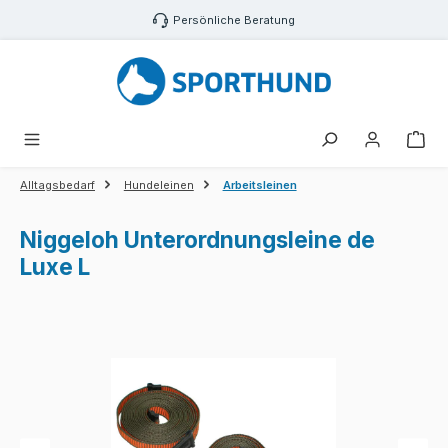
Zum Hauptinhalt springen
Persönliche Beratung
War
Alltagsbedarf
Hundeleinen
Arbeitsleinen
Niggeloh Unterordnungsleine de
Luxe L
Bildergalerie überspringen