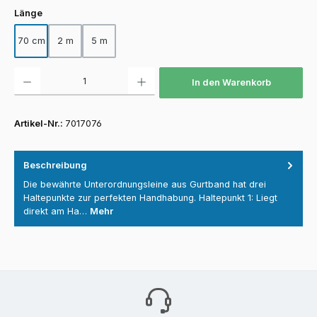
auswählen
Länge
70 cm
2 m
5 m
Produkt Anzahl: Gib den gewünschten Wert ein oder benutze die Schaltfläch
In den Warenkorb
Artikel-Nr.:
7017076
Beschreibung
Die bewährte Unterordnungsleine aus Gurtband hat drei
Haltepunkte zur perfekten Handhabung. Haltepunkt 1: Liegt
direkt am Ha…
Mehr