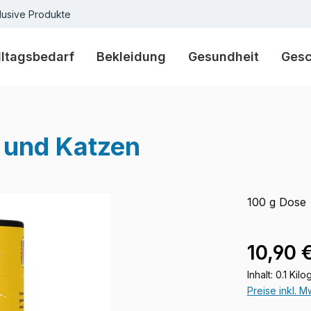
lusive Produkte
lltagsbedarf
Bekleidung
Gesundheit
Ges
 und Katzen
100 g Dose
Verkaufspre
10,90 
Inhalt:
0.1 Kil
Preise inkl. 