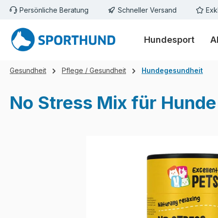
Persönliche Beratung
Schneller Versand
Exk
m Hauptinhalt springen
Zur Suche springen
Zur Hauptnavigation springen
Hundesport
A
Gesundheit
Pflege / Gesundheit
Hundegesundheit
No Stress Mix für Hunde
Bildergalerie überspringen