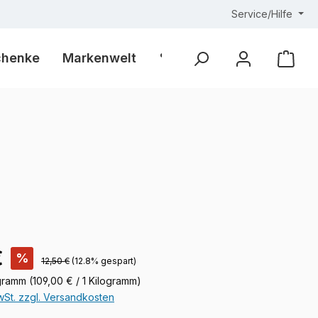
Service/Hilfe
chenke
Markenwelt
% Outlet %
Ware
is:
€
%
Regulärer Preis:
12,50 €
(12.8% gespart)
ogramm
(109,00 € / 1 Kilogramm)
MwSt. zzgl. Versandkosten