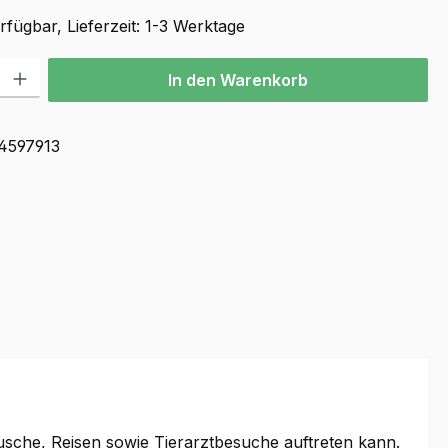
fügbar, Lieferzeit: 1-3 Werktage
l: Gib den gewünschten Wert ein oder benutze die Schaltflächen u
In den Warenkorb
4597913
äusche, Reisen sowie Tierarztbesuche auftreten kann.