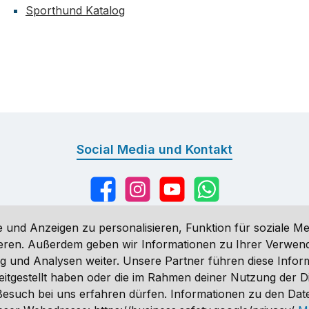
Sporthund Katalog
Social Media und Kontakt
Facebook
Instagram
YouTube
WhatsApp
 und Anzeigen zu personalisieren, Funktion für soziale Me
sieren. Außerdem geben wir Informationen zu Ihrer Verwe
g und Analysen weiter. Unsere Partner führen diese Infor
n
, wenn nicht anders angegeben. Preise vor dem Login werden in Eu
eitgestellt haben oder die im Rahmen deiner Nutzung der 
ähnlich. Änderungen vorbehalten.
n Besuch bei uns erfahren dürfen. Informationen zu den Da
 2026 Sporthund - Alle Rechte vorbehalten. Theme by
ThemeWare