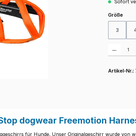
Sofort ver
ausw
Größe
3
Produkt Anzah
Artikel-Nr.:
top dogwear Freemotion Harness
ggeschirrs für Hunde. Unser Originalgeschirr wurde von we