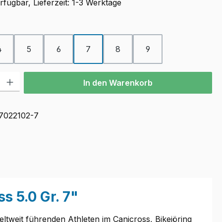
fügbar, Lieferzeit: 1-3 Werktage
ählen
4
5
6
7
8
9
l: Gib den gewünschten Wert ein oder benutze die Schaltflächen u
In den Warenkorb
7022102-7
 5.0 Gr. 7"
ltweit führenden Athleten im Canicross, Bikejöring