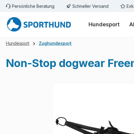
Persönliche Beratung
Schneller Versand
Exk
m Hauptinhalt springen
Zur Suche springen
Zur Hauptnavigation springen
Hundesport
A
Hundesport
Zughundesport
Non-Stop dogwear Freem
Bildergalerie überspringen