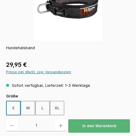
Hundehalsband
Regulärer Preis:
29,95 €
Preise inkl. MwSt. zzgl. Versandkosten
Sofort verfügbar, Lieferzeit: 1-3 Werktage
auswählen
Größe
S
M
L
XL
Produkt Anzahl: Gib den gewünschten Wert ein oder benutze die Schaltfläch
In den Warenkorb