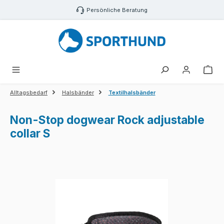
Zum Hauptinhalt springen
Persönliche Beratung
War
Alltagsbedarf
Halsbänder
Textilhalsbänder
Non-Stop dogwear Rock adjustable
collar S
Bildergalerie überspringen