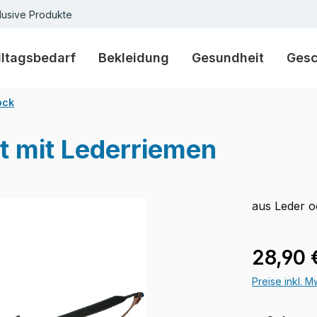
lusive Produkte
lltagsbedarf
Bekleidung
Gesundheit
Ges
ock
t mit Lederriemen
aus Leder o
Regulärer Pr
28,90 
Preise inkl. 