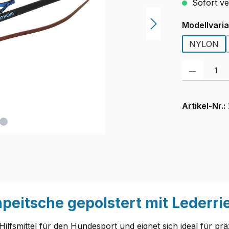
Sofort ver
Modellvari
NYLON
Produkt Anzah
Artikel-Nr.:
peitsche gepolstert mit Lederr
s Hilfsmittel für den Hundesport und eignet sich ideal für p