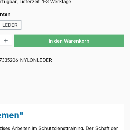
fügbar, Lieferzeit: 1-3 Werktage
auswählen
anten
LEDER
l: Gib den gewünschten Wert ein oder benutze die Schaltflächen u
In den Warenkorb
7335206-NYLONLEDER
iemen"
räzises Arbeiten im Schutzdiensttraining. Der Schaft der