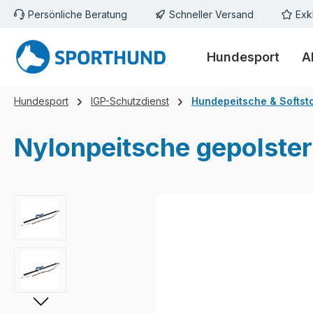
Persönliche Beratung
Schneller Versand
Exk
m Hauptinhalt springen
Zur Suche springen
Zur Hauptnavigation springen
Hundesport
A
Hundesport
IGP-Schutzdienst
Hundepeitsche & Softst
Nylonpeitsche gepolster
Bildergalerie überspringen