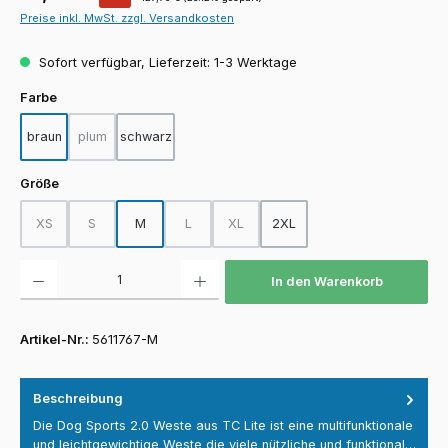
Preise inkl. MwSt. zzgl. Versandkosten
Sofort verfügbar, Lieferzeit: 1-3 Werktage
auswählen
Farbe
braun
plum
schwarz
(Diese Option ist zurzeit nicht verfügbar.)
auswählen
Größe
XS
S
M
L
XL
2XL
(Diese Option ist zurzeit nicht verfügbar.)
(Diese Option ist zurzeit nicht verfügbar.)
(Diese Option ist zurzeit nicht verfügbar.)
(Diese Option ist zurzeit nicht verfügba
Produkt Anzahl: Gib den gewünschten Wert ein oder benutze die Schaltfläch
In den Warenkorb
Artikel-Nr.:
5611767-M
Beschreibung
Die Dog Sports 2.0 Weste aus TC Lite ist eine multifunktionale
und leichtgewichtige Weste die viele nützliche und funktional…