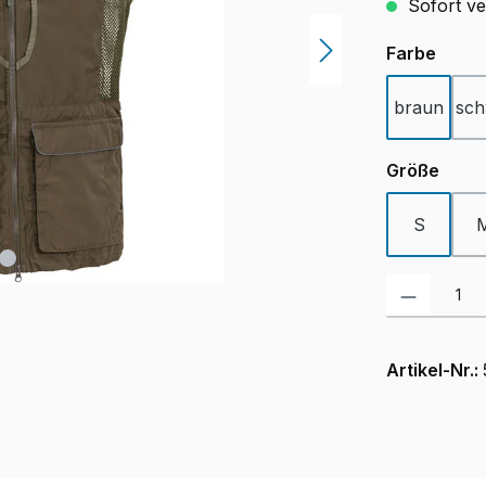
Sofort ver
ausw
Farbe
braun
sch
ausw
Größe
S
Produkt Anzah
Artikel-Nr.: