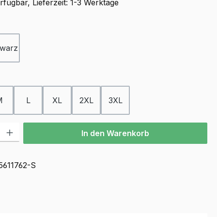
fügbar, Lieferzeit: 1-3 Werktage
ählen
warz
ählen
M
L
XL
2XL
3XL
l: Gib den gewünschten Wert ein oder benutze die Schaltflächen u
In den Warenkorb
5611762-S