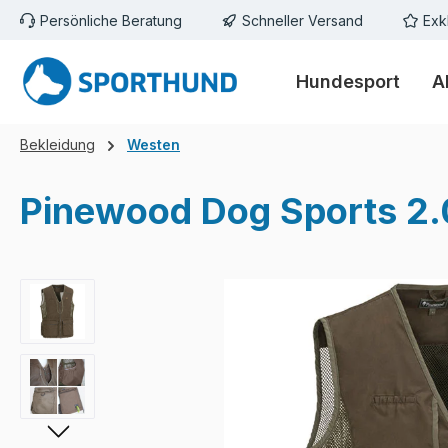
Persönliche Beratung
Schneller Versand
Exk
m Hauptinhalt springen
Zur Suche springen
Zur Hauptnavigation springen
Hundesport
A
Bekleidung
Westen
Pinewood Dog Sports 2.
Bildergalerie überspringen