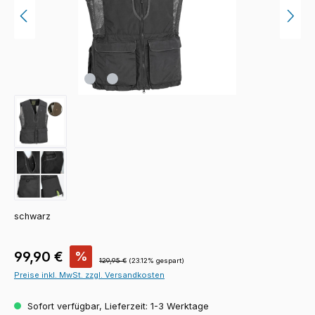
schwarz
Verkaufspreis:
99,90 €
%
Regulärer Preis:
129,95 €
(23.12% gespart)
Preise inkl. MwSt. zzgl. Versandkosten
Sofort verfügbar, Lieferzeit: 1-3 Werktage