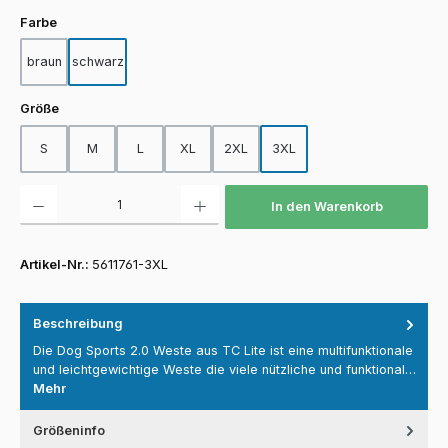
auswählen
Farbe
braun
schwarz
auswählen
Größe
S
M
L
XL
2XL
3XL
Produkt Anzahl: Gib den gewünschten Wert ein oder benutze die Schaltfläch
In den Warenkorb
Artikel-Nr.:
5611761-3XL
Beschreibung
Die Dog Sports 2.0 Weste aus TC Lite ist eine multifunktionale
und leichtgewichtige Weste die viele nützliche und funktional…
Mehr
Größeninfo