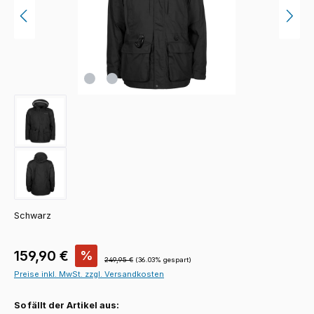
Schwarz
Verkaufspreis:
159,90 €
%
Regulärer Preis:
249,95 €
(36.03% gespart)
Preise inkl. MwSt. zzgl. Versandkosten
So fällt der Artikel aus: