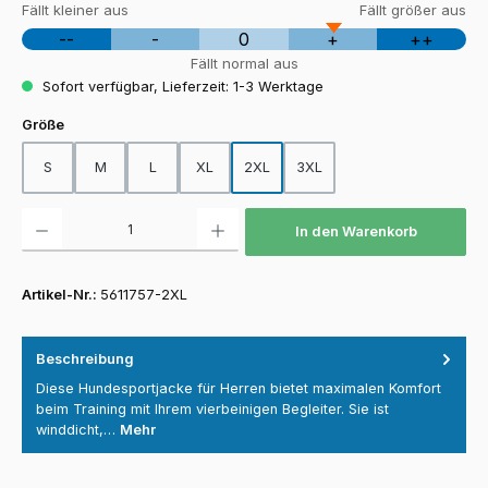
Fällt kleiner aus
Fällt größer aus
--
-
0
+
++
Fällt normal aus
Sofort verfügbar, Lieferzeit: 1-3 Werktage
auswählen
Größe
S
M
L
XL
2XL
3XL
Produkt Anzahl: Gib den gewünschten Wert ein oder benutze die Schaltfläch
In den Warenkorb
Artikel-Nr.:
5611757-2XL
Beschreibung
Diese Hundesportjacke für Herren bietet maximalen Komfort
beim Training mit Ihrem vierbeinigen Begleiter. Sie ist
winddicht,…
Mehr