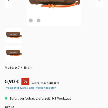
Maße: ø 7 × 18 cm
Verkaufspreis:
5,90 €
%
Regulärer Preis:
6,99 €
(15.59% gespart)
Preise inkl. MwSt. zzgl. Versandkosten
Sofort verfügbar, Lieferzeit: 1-3 Werktage
auswählen
Größe