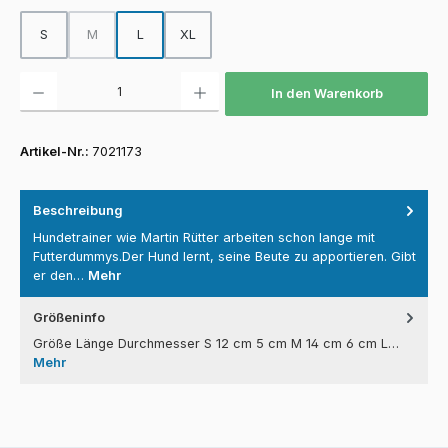
S
M
L
XL
(Diese Option ist zurzeit nicht verfügbar.)
Produkt Anzahl: Gib den gewünschten Wert ein oder benutze die Schaltfläch
In den Warenkorb
Artikel-Nr.:
7021173
Beschreibung
Hundetrainer wie Martin Rütter arbeiten schon lange mit
Futterdummys.Der Hund lernt, seine Beute zu apportieren. Gibt
er den…
Mehr
Größeninfo
Größe Länge Durchmesser S 12 cm 5 cm M 14 cm 6 cm L…
Mehr