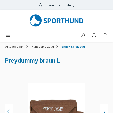
Zum Hauptinhalt springen
Persönliche Beratung
War
Alltagsbedarf
Hundespielzeug
Snack Spielzeug
Preydummy braun L
Bildergalerie überspringen