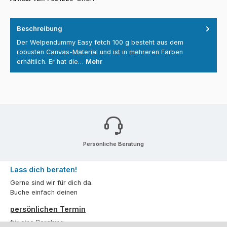
Beschreibung
Der Welpendummy Easy fetch 100 g besteht aus dem
robusten Canvas-Material und ist in mehreren Farben
erhältlich. Er hat die…
Mehr
Persönliche Beratung
Lass dich beraten!
Gerne sind wir für dich da.
Buche einfach deinen
persönlichen Termin
für eine Beratung.