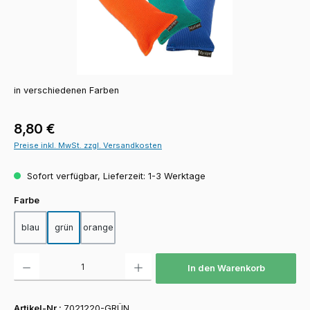
in verschiedenen Farben
Regulärer Preis:
8,80 €
Preise inkl. MwSt. zzgl. Versandkosten
Sofort verfügbar, Lieferzeit: 1-3 Werktage
auswählen
Farbe
blau
grün
orange
Produkt Anzahl: Gib den gewünschten Wert ein oder benutze die Schaltfläch
In den Warenkorb
Artikel-Nr.:
7021220-GRÜN