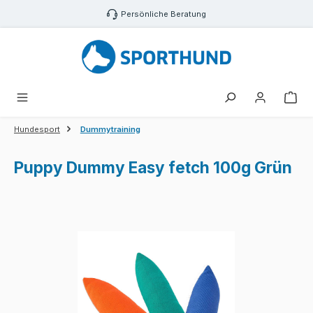
Zum Hauptinhalt springen
Persönliche Beratung
War
Hundesport
Dummytraining
Puppy Dummy Easy fetch 100g Grün
Bildergalerie überspringen