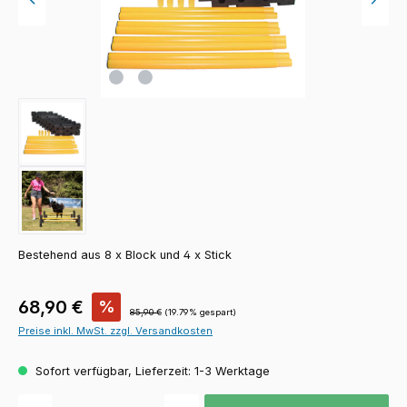
Bestehend aus 8 x Block und 4 x Stick
Verkaufspreis:
68,90 €
%
Regulärer Preis:
85,90 €
(19.79% gespart)
Preise inkl. MwSt. zzgl. Versandkosten
Sofort verfügbar, Lieferzeit: 1-3 Werktage
Produkt Anzahl: Gib den gewünschten Wert ein oder benutze die Schaltfläch