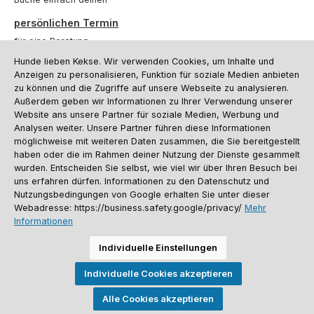
persönlichen Termin
für eine Beratung.
Hunde lieben Kekse. Wir verwenden Cookies, um Inhalte und
Oder über unser
Kontaktformular
.
Anzeigen zu personalisieren, Funktion für soziale Medien anbieten
zu können und die Zugriffe auf unsere Webseite zu analysieren.
Vertrag widerrufen
Außerdem geben wir Informationen zu Ihrer Verwendung unserer
Website ans unsere Partner für soziale Medien, Werbung und
Analysen weiter. Unsere Partner führen diese Informationen
möglichweise mit weiteren Daten zusammen, die Sie bereitgestellt
Kundenservice
haben oder die im Rahmen deiner Nutzung der Dienste gesammelt
Informationen
wurden. Entscheiden Sie selbst, wie viel wir über Ihren Besuch bei
uns erfahren dürfen. Informationen zu den Datenschutz und
Social Media und Kontakt
Nutzungsbedingungen von Google erhalten Sie unter dieser
Webadresse: https://business.safety.google/privacy/
Mehr
Informationen
Versandinformationen
Zahlungsarten
Vereinsrabatt
Kontakt
Batterieentsorgung
Warenrücksendung
Sporthund Katalog
Individuelle Einstellungen
Alle Preise inkl. gesetzl. Mehrwertsteuer zzgl.
Versandkosten
, wenn nicht
Individuelle Cookies akzeptieren
anders angegeben. Preise vor dem Login werden in Euro (DE) angezeigt.
Streichpreise = UVP-Preise. Abbildungen ähnlich. Änderungen
vorbehalten.
Alle Cookies akzeptieren
© 2026 Sporthund - Alle Rechte vorbehalten. Theme by
ThemeWare®