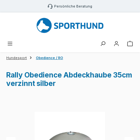
Zum Hauptinhalt springen
Persönliche Beratung
War
Hundesport
Obedience / RO
Rally Obedience Abdeckhaube 35cm
verzinnt silber
Bildergalerie überspringen