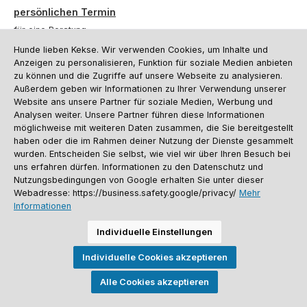
persönlichen Termin
für eine Beratung.
Hunde lieben Kekse. Wir verwenden Cookies, um Inhalte und
Oder über unser
Kontaktformular
.
Anzeigen zu personalisieren, Funktion für soziale Medien anbieten
zu können und die Zugriffe auf unsere Webseite zu analysieren.
Vertrag widerrufen
Außerdem geben wir Informationen zu Ihrer Verwendung unserer
Website ans unsere Partner für soziale Medien, Werbung und
Analysen weiter. Unsere Partner führen diese Informationen
möglichweise mit weiteren Daten zusammen, die Sie bereitgestellt
Kundenservice
haben oder die im Rahmen deiner Nutzung der Dienste gesammelt
Informationen
wurden. Entscheiden Sie selbst, wie viel wir über Ihren Besuch bei
uns erfahren dürfen. Informationen zu den Datenschutz und
Social Media und Kontakt
Nutzungsbedingungen von Google erhalten Sie unter dieser
Webadresse: https://business.safety.google/privacy/
Mehr
Informationen
Versandinformationen
Zahlungsarten
Vereinsrabatt
Kontakt
Batterieentsorgung
Warenrücksendung
Sporthund Katalog
Individuelle Einstellungen
Alle Preise inkl. gesetzl. Mehrwertsteuer zzgl.
Versandkosten
, wenn nicht
Individuelle Cookies akzeptieren
anders angegeben. Preise vor dem Login werden in Euro (DE) angezeigt.
Streichpreise = UVP-Preise. Abbildungen ähnlich. Änderungen
vorbehalten.
Alle Cookies akzeptieren
© 2026 Sporthund - Alle Rechte vorbehalten. Theme by
ThemeWare®