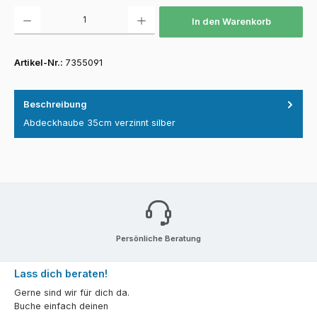
Produkt Anzahl: Gib den gewünschten Wert ein oder benutze die Schaltfläch
In den Warenkorb
Artikel-Nr.:
7355091
Beschreibung
Abdeckhaube 35cm verzinnt silber
Persönliche Beratung
Lass dich beraten!
Gerne sind wir für dich da.
Buche einfach deinen