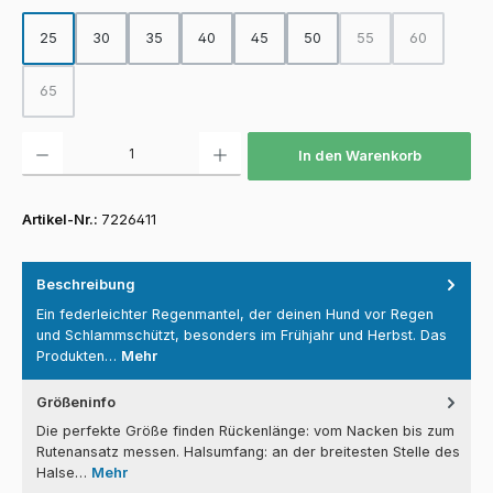
25
30
35
40
45
50
55
60
(Diese Option ist zurz
(Diese Option
65
(Diese Option ist zurzeit nicht verfügbar.)
Produkt Anzahl: Gib den gewünschten Wert ein oder benutze die Schaltfläch
In den Warenkorb
Artikel-Nr.:
7226411
Beschreibung
Ein federleichter Regenmantel, der deinen Hund vor Regen
und Schlammschützt, besonders im Frühjahr und Herbst. Das
Produkten…
Mehr
Größeninfo
Die perfekte Größe finden Rückenlänge: vom Nacken bis zum
Rutenansatz messen. Halsumfang: an der breitesten Stelle des
Halse…
Mehr