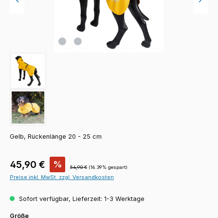
Gelb, Rückenlänge 20 - 25 cm
Verkaufspreis:
45,90 €
%
Regulärer Preis:
54,90 €
(16.39% gespart)
Preise inkl. MwSt. zzgl. Versandkosten
Sofort verfügbar, Lieferzeit: 1-3 Werktage
auswählen
Größe