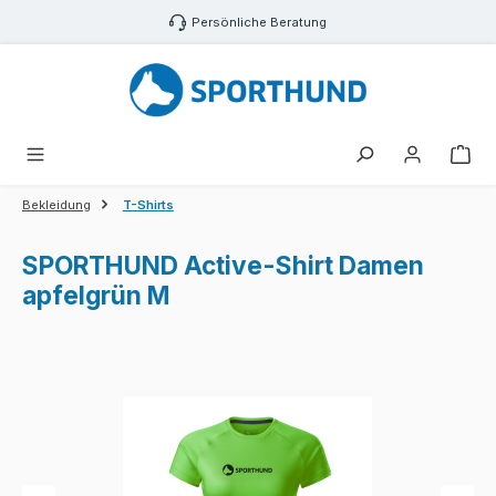
Zum Hauptinhalt springen
Persönliche Beratung
War
Bekleidung
T-Shirts
SPORTHUND Active-Shirt Damen
apfelgrün M
Bildergalerie überspringen