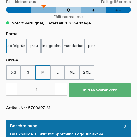
Fällt kleiner aus
Fällt größer aus
--
-
0
+
++
Fällt normal aus
Sofort verfügbar, Lieferzeit: 1-3 Werktage
auswählen
Farbe
apfelgrün
grau
indigoblau
mandarine
pink
auswählen
Größe
XS
S
M
L
XL
2XL
Produkt Anzahl: Gib den gewünschten Wert ein oder benutze die Schaltfläch
In den Warenkorb
Artikel-Nr.:
5700697-M
Beschreibung
Das knallige T-Shirt mit Sporthund Logo für aktive