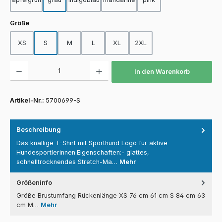
auswählen
Größe
XS
S
M
L
XL
2XL
Produkt Anzahl: Gib den gewünschten Wert ein oder benutze die Schaltfläch
In den Warenkorb
Artikel-Nr.:
5700699-S
Beschreibung
Das knallige T-Shirt mit Sporthund Logo für aktive
Hundesportlerinnen.Eigenschaften:- glattes,
schnelltrocknendes Stretch-Ma…
Mehr
Größeninfo
Größe Brustumfang Rückenlänge XS 76 cm 61 cm S 84 cm 63
cm M…
Mehr