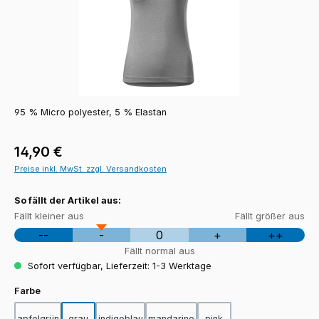
95 % Micro polyester, 5 % Elastan
Regulärer Preis:
14,90 €
Preise inkl. MwSt. zzgl. Versandkosten
So fällt der Artikel aus:
Fällt kleiner aus
Fällt größer aus
--
-
0
+
++
Fällt normal aus
Sofort verfügbar, Lieferzeit: 1-3 Werktage
auswählen
Farbe
apfelgrün
grau
indigoblau
mandarine
pink