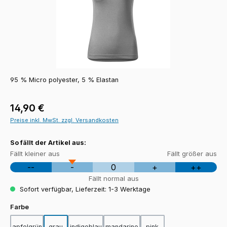
95 % Micro polyester, 5 % Elastan
Regulärer Preis:
14,90 €
Preise inkl. MwSt. zzgl. Versandkosten
So fällt der Artikel aus:
Fällt kleiner aus
Fällt größer aus
--
-
0
+
++
Fällt normal aus
Sofort verfügbar, Lieferzeit: 1-3 Werktage
auswählen
Farbe
apfelgrün
grau
indigoblau
mandarine
pink