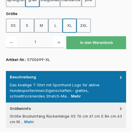
auswählen
Größe
XS
S
M
L
XL
2XL
Produkt Anzahl: Gib den gewünschten Wert ein oder benutze die Schaltfläch
In den Warenkorb
Artikel-Nr.:
5700699-XL
Beschreibung
Das knallige T-Shirt mit Sporthund Logo für aktive
Hundesportlerinnen.Eigenschaften:- glattes,
schnelltrocknendes Stretch-Ma…
Mehr
Größeninfo
Größe Brustumfang Rückenlänge XS 76 cm 61 cm S 84 cm 63
cm M…
Mehr