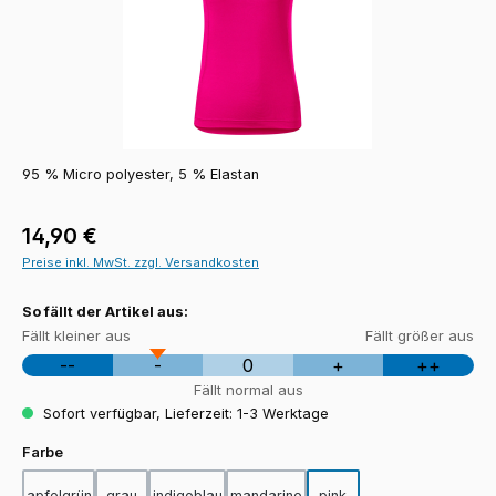
95 % Micro polyester, 5 % Elastan
Regulärer Preis:
14,90 €
Preise inkl. MwSt. zzgl. Versandkosten
So fällt der Artikel aus:
Fällt kleiner aus
Fällt größer aus
--
-
0
+
++
Fällt normal aus
Sofort verfügbar, Lieferzeit: 1-3 Werktage
auswählen
Farbe
apfelgrün
grau
indigoblau
mandarine
pink