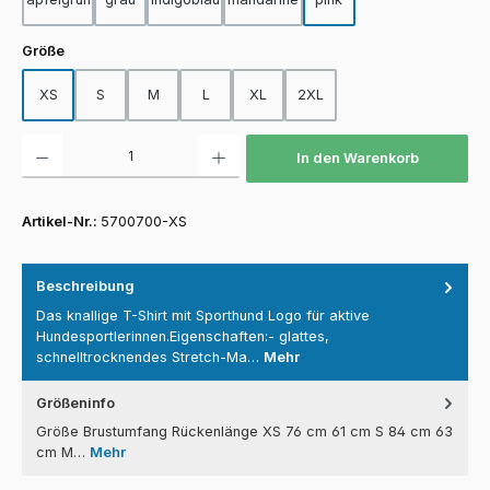
auswählen
Größe
XS
S
M
L
XL
2XL
Produkt Anzahl: Gib den gewünschten Wert ein oder benutze die Schaltfläch
In den Warenkorb
Artikel-Nr.:
5700700-XS
Beschreibung
Das knallige T-Shirt mit Sporthund Logo für aktive
Hundesportlerinnen.Eigenschaften:- glattes,
schnelltrocknendes Stretch-Ma…
Mehr
Größeninfo
Größe Brustumfang Rückenlänge XS 76 cm 61 cm S 84 cm 63
cm M…
Mehr