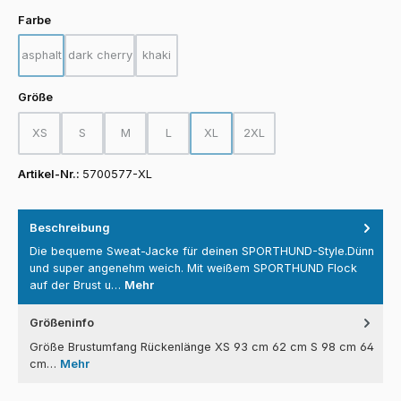
auswählen
Farbe
asphalt
dark cherry
khaki
(Diese Option ist zurzeit nicht verfügbar.)
(Diese Option ist zurzeit nicht verfügbar.)
(Diese Option ist zurzeit nicht verfügbar.)
auswählen
Größe
XS
S
M
L
XL
2XL
(Diese Option ist zurzeit nicht verfügbar.)
(Diese Option ist zurzeit nicht verfügbar.)
(Diese Option ist zurzeit nicht verfügbar.)
(Diese Option ist zurzeit nicht verfügbar.)
(Diese Option ist zurzeit nicht verfügba
(Diese Option ist zurzeit nicht
Artikel-Nr.:
5700577-XL
Beschreibung
Die bequeme Sweat-Jacke für deinen SPORTHUND-Style.Dünn
und super angenehm weich. Mit weißem SPORTHUND Flock
auf der Brust u…
Mehr
Größeninfo
Größe Brustumfang Rückenlänge XS 93 cm 62 cm S 98 cm 64
cm…
Mehr