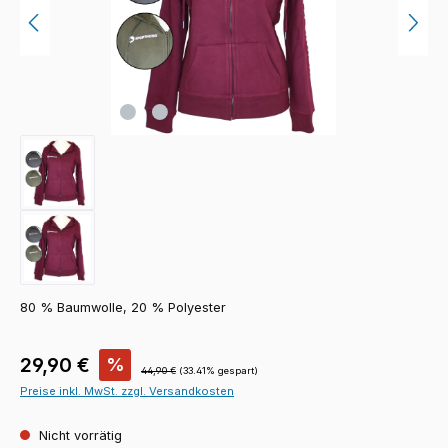
80 % Baumwolle, 20 % Polyester
Verkaufspreis:
29,90 €
%
Regulärer Preis:
44,90 €
(33.41% gespart)
Preise inkl. MwSt. zzgl. Versandkosten
Nicht vorrätig