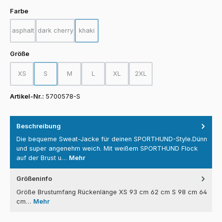
auswählen
Farbe
asphalt
dark cherry
khaki
(Diese Option ist zurzeit nicht verfügbar.)
(Diese Option ist zurzeit nicht verfügbar.)
(Diese Option ist zurzeit nicht verfügbar.)
auswählen
Größe
XS
S
M
L
XL
2XL
(Diese Option ist zurzeit nicht verfügbar.)
(Diese Option ist zurzeit nicht verfügbar.)
(Diese Option ist zurzeit nicht verfügbar.)
(Diese Option ist zurzeit nicht verfügbar.)
(Diese Option ist zurzeit nicht verfügba
(Diese Option ist zurzeit nicht
Artikel-Nr.:
5700578-S
Beschreibung
Die bequeme Sweat-Jacke für deinen SPORTHUND-Style.Dünn
und super angenehm weich. Mit weißem SPORTHUND Flock
auf der Brust u…
Mehr
Größeninfo
Größe Brustumfang Rückenlänge XS 93 cm 62 cm S 98 cm 64
cm…
Mehr