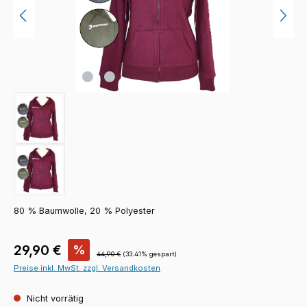
80 % Baumwolle, 20 % Polyester
Verkaufspreis:
29,90 €
%
Regulärer Preis:
44,90 €
(33.41% gespart)
Preise inkl. MwSt. zzgl. Versandkosten
Nicht vorrätig