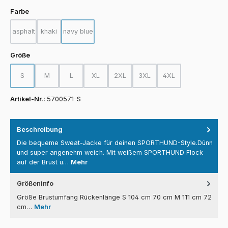
auswählen
Farbe
asphalt
khaki
navy blue
(Diese Option ist zurzeit nicht verfügbar.)
(Diese Option ist zurzeit nicht verfügbar.)
(Diese Option ist zurzeit nicht verfügbar.)
auswählen
Größe
S
M
L
XL
2XL
3XL
4XL
(Diese Option ist zurzeit nicht verfügbar.)
(Diese Option ist zurzeit nicht verfügbar.)
(Diese Option ist zurzeit nicht verfügbar.)
(Diese Option ist zurzeit nicht verfügbar.)
(Diese Option ist zurzeit nicht verfügba
(Diese Option ist zurzeit nicht
(Diese Option ist zurz
Artikel-Nr.:
5700571-S
Beschreibung
Die bequeme Sweat-Jacke für deinen SPORTHUND-Style.Dünn
und super angenehm weich. Mit weißem SPORTHUND Flock
auf der Brust u…
Mehr
Größeninfo
Größe Brustumfang Rückenlänge S 104 cm 70 cm M 111 cm 72
cm…
Mehr