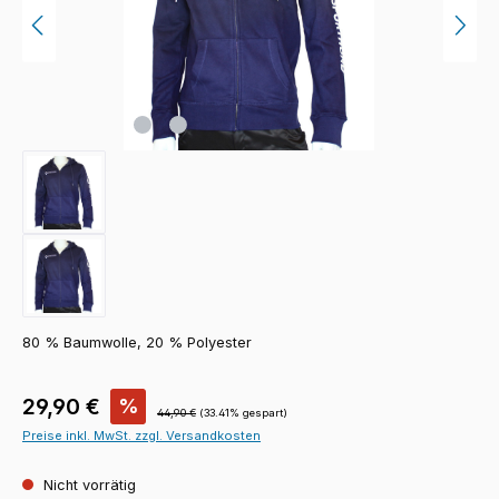
80 % Baumwolle, 20 % Polyester
Verkaufspreis:
29,90 €
%
Regulärer Preis:
44,90 €
(33.41% gespart)
Preise inkl. MwSt. zzgl. Versandkosten
Nicht vorrätig