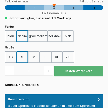
Fällt kleiner aus
Fällt größer aus
--
-
0
+
++
Fällt normal aus
Sofort verfügbar, Lieferzeit: 1-3 Werktage
auswählen
Farbe
blau
denim
grau meliert
hellkhaki
pink
auswählen
Größe
XS
S
M
L
XL
2XL
Produkt Anzahl: Gib den gewünschten Wert ein oder benutze die Schaltfläch
In den Warenkorb
Artikel-Nr.:
5700730-S
Beschreibung
Blauer Sporthund Hoodie für Damen mit weißem Sporthund