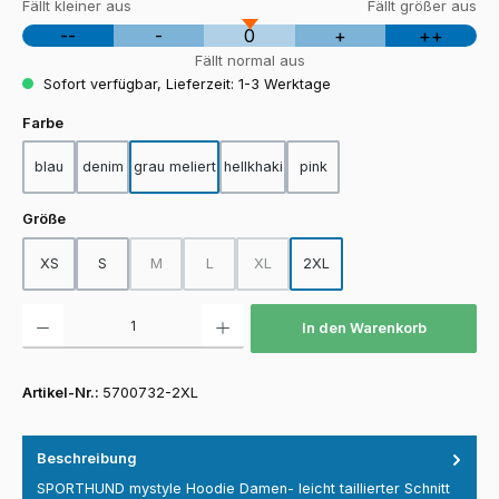
Fällt kleiner aus
Fällt größer aus
--
-
0
+
++
Fällt normal aus
Sofort verfügbar, Lieferzeit: 1-3 Werktage
auswählen
Farbe
blau
denim
grau meliert
hellkhaki
pink
auswählen
Größe
XS
S
M
L
XL
2XL
(Diese Option ist zurzeit nicht verfügbar.)
(Diese Option ist zurzeit nicht verfügbar.)
(Diese Option ist zurzeit nicht verfügba
Produkt Anzahl: Gib den gewünschten Wert ein oder benutze die Schaltfläch
In den Warenkorb
Artikel-Nr.:
5700732-2XL
Beschreibung
SPORTHUND mystyle Hoodie Damen- leicht taillierter Schnitt