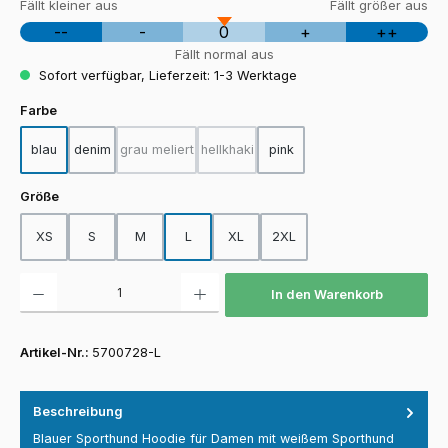
Fällt kleiner aus
Fällt größer aus
--
-
0
+
++
Fällt normal aus
Sofort verfügbar, Lieferzeit: 1-3 Werktage
auswählen
Farbe
blau
denim
grau meliert
hellkhaki
pink
(Diese Option ist zurzeit nicht verfügbar.)
(Diese Option ist zurzeit nicht verfügbar.
auswählen
Größe
XS
S
M
L
XL
2XL
Produkt Anzahl: Gib den gewünschten Wert ein oder benutze die Schaltfläch
In den Warenkorb
Artikel-Nr.:
5700728-L
Beschreibung
Blauer Sporthund Hoodie für Damen mit weißem Sporthund