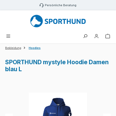
Zum Hauptinhalt springen
Persönliche Beratung
War
Bekleidung
Hoodies
SPORTHUND mystyle Hoodie Damen
blau L
Bildergalerie überspringen