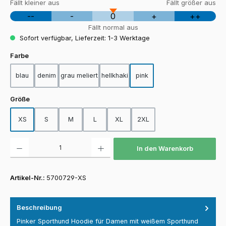
Fällt kleiner aus
Fällt größer aus
--
-
0
+
++
Fällt normal aus
Sofort verfügbar, Lieferzeit: 1-3 Werktage
auswählen
Farbe
blau
denim
grau meliert
hellkhaki
pink
auswählen
Größe
XS
S
M
L
XL
2XL
Produkt Anzahl: Gib den gewünschten Wert ein oder benutze die Schaltfläch
In den Warenkorb
Artikel-Nr.:
5700729-XS
Beschreibung
Pinker Sporthund Hoodie für Damen mit weißem Sporthund