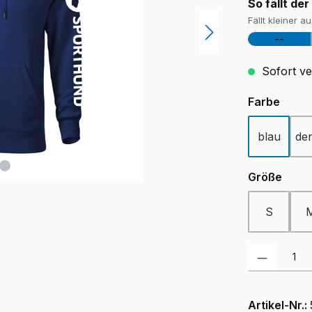
So fällt der
Fällt kleiner a
--
Sofort ver
ausw
Farbe
blau
de
ausw
Größe
S
Produkt Anzah
Artikel-Nr.: