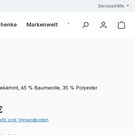
Service/Hilfe
chenke
Markenwelt
% Outlet %
Ware
gekämmt, 65 % Baumwolle, 35 % Polyester
eis:
€
MwSt. zzgl. Versandkosten