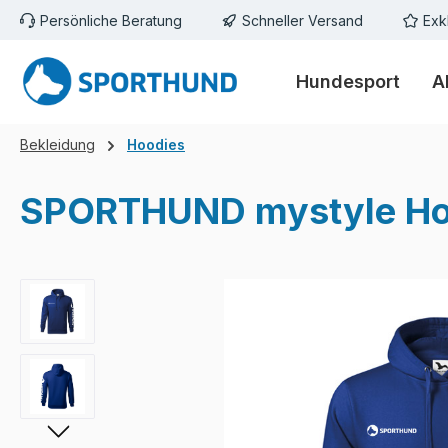
Persönliche Beratung
Schneller Versand
Exk
m Hauptinhalt springen
Zur Suche springen
Zur Hauptnavigation springen
Hundesport
A
Bekleidung
Hoodies
SPORTHUND mystyle Hoo
Bildergalerie überspringen