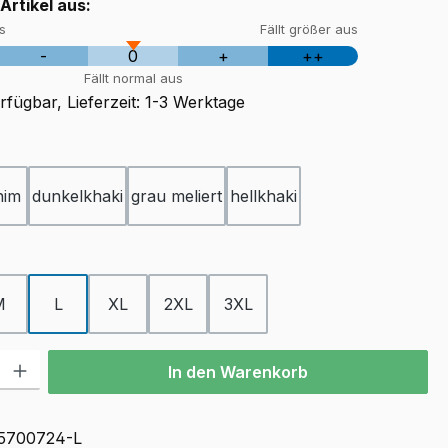
 Artikel aus:
us
Fällt größer aus
-
0
+
++
Fällt normal aus
fügbar, Lieferzeit: 1-3 Werktage
ählen
nim
dunkelkhaki
grau meliert
hellkhaki
ählen
M
L
XL
2XL
3XL
l: Gib den gewünschten Wert ein oder benutze die Schaltflächen u
In den Warenkorb
5700724-L