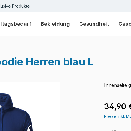
lusive Produkte
lltagsbedarf
Bekleidung
Gesundheit
Ges
die Herren blau L
Innenseite 
Regulärer Pr
34,90 
Preise inkl. 