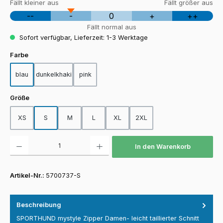
Fällt kleiner aus
Fällt größer aus
--
-
0
+
++
Fällt normal aus
Sofort verfügbar, Lieferzeit: 1-3 Werktage
auswählen
Farbe
blau
dunkelkhaki
pink
auswählen
Größe
XS
S
M
L
XL
2XL
Produkt Anzahl: Gib den gewünschten Wert ein oder benutze die Schaltfläch
In den Warenkorb
Artikel-Nr.:
5700737-S
Beschreibung
SPORTHUND mystyle Zipper Damen- leicht taillierter Schnitt