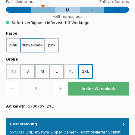
Fällt kleiner aus
Fällt größer aus
--
-
0
+
++
Fällt normal aus
Sofort verfügbar, Lieferzeit: 1-3 Werktage
auswählen
Farbe
blau
dunkelkhaki
pink
auswählen
Größe
XS
S
M
L
XL
2XL
(Diese Option ist zurzeit nicht verfügbar.)
(Diese Option ist zurzeit nicht verfügba
Produkt Anzahl: Gib den gewünschten Wert ein oder benutze die Schaltfläch
In den Warenkorb
Artikel-Nr.:
5700739-2XL
Beschreibung
SPORTHUND mystyle Zipper Damen- leicht taillierter Schnitt