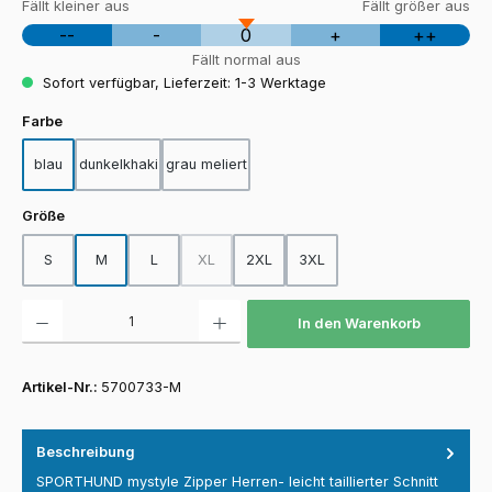
Fällt kleiner aus
Fällt größer aus
--
-
0
+
++
Fällt normal aus
Sofort verfügbar, Lieferzeit: 1-3 Werktage
auswählen
Farbe
blau
dunkelkhaki
grau meliert
auswählen
Größe
S
M
L
XL
2XL
3XL
(Diese Option ist zurzeit nicht verfügbar.)
Produkt Anzahl: Gib den gewünschten Wert ein oder benutze die Schaltfläch
In den Warenkorb
Artikel-Nr.:
5700733-M
Beschreibung
SPORTHUND mystyle Zipper Herren- leicht taillierter Schnitt