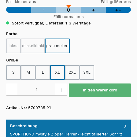
Fällt kleiner aus
Fällt größer aus
--
-
0
+
++
Fällt normal aus
Sofort verfügbar, Lieferzeit: 1-3 Werktage
auswählen
Farbe
blau
dunkelkhaki
grau meliert
(Diese Option ist zurzeit nicht verfügbar.)
(Diese Option ist zurzeit nicht verfügbar.)
auswählen
Größe
S
M
L
XL
2XL
3XL
Produkt Anzahl: Gib den gewünschten Wert ein oder benutze die Schaltfläch
In den Warenkorb
Artikel-Nr.:
5700735-XL
Beschreibung
SPORTHUND mystyle Zipper Herren- leicht taillierter Schnitt