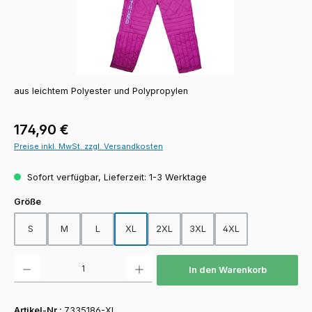
aus leichtem Polyester und Polypropylen
Regulärer Preis:
174,90 €
Preise inkl. MwSt. zzgl. Versandkosten
Sofort verfügbar, Lieferzeit: 1-3 Werktage
auswählen
Größe
S
M
L
XL
2XL
3XL
4XL
Produkt Anzahl: Gib den gewünschten Wert ein oder benutze die Schaltfläch
In den Warenkorb
Artikel-Nr.:
7335186-XL