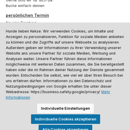
Gerne sind wir für dich da.
Buche einfach deinen
persönlichen Termin
für eine Beratung.
Hunde lieben Kekse. Wir verwenden Cookies, um Inhalte und
Oder über unser
Kontaktformular
.
Anzeigen zu personalisieren, Funktion für soziale Medien anbieten
zu können und die Zugriffe auf unsere Webseite zu analysieren.
Vertrag widerrufen
Außerdem geben wir Informationen zu Ihrer Verwendung unserer
Website ans unsere Partner für soziale Medien, Werbung und
Analysen weiter. Unsere Partner führen diese Informationen
möglichweise mit weiteren Daten zusammen, die Sie bereitgestellt
Kundenservice
haben oder die im Rahmen deiner Nutzung der Dienste gesammelt
Informationen
wurden. Entscheiden Sie selbst, wie viel wir über Ihren Besuch bei
uns erfahren dürfen. Informationen zu den Datenschutz und
Social Media und Kontakt
Nutzungsbedingungen von Google erhalten Sie unter dieser
Webadresse: https://business.safety.google/privacy/
Mehr
Informationen
Versandinformationen
Zahlungsarten
Vereinsrabatt
Kontakt
Batterieentsorgung
Warenrücksendung
Sporthund Katalog
Individuelle Einstellungen
Alle Preise inkl. gesetzl. Mehrwertsteuer zzgl.
Versandkosten
, wenn nicht
Individuelle Cookies akzeptieren
anders angegeben. Preise vor dem Login werden in Euro (DE) angezeigt.
Streichpreise = UVP-Preise. Abbildungen ähnlich. Änderungen
vorbehalten.
Alle Cookies akzeptieren