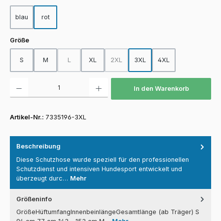
blau
rot
auswählen
Größe
S
M
L
XL
2XL
3XL
4XL
(Diese Option ist zurzeit nicht verfügbar.)
(Diese Option ist zurzeit nicht verfügba
Produkt Anzahl: Gib den gewünschten Wert ein oder benutze die Schaltfläch
In den Warenkorb
Artikel-Nr.:
7335196-3XL
Beschreibung
Diese Schutzhose wurde speziell für den professionellen
Schutzdienst und intensiven Hundesport entwickelt und
überzeugt durc…
Mehr
Größeninfo
GrößeHüftumfangInnenbeinlängeGesamtlänge (ab Träger) S