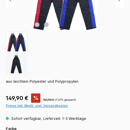
aus leichtem Polyester und Polypropylen
Verkaufspreis:
149,90 €
%
Regulärer Preis:
161,90 €
(7.41% gespart)
Preise inkl. MwSt. zzgl. Versandkosten
Sofort verfügbar, Lieferzeit: 1-3 Werktage
auswählen
Farbe