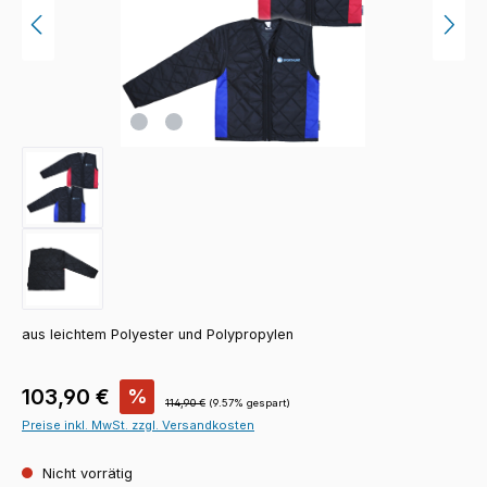
aus leichtem Polyester und Polypropylen
Verkaufspreis:
103,90 €
%
Regulärer Preis:
114,90 €
(9.57% gespart)
Preise inkl. MwSt. zzgl. Versandkosten
Nicht vorrätig