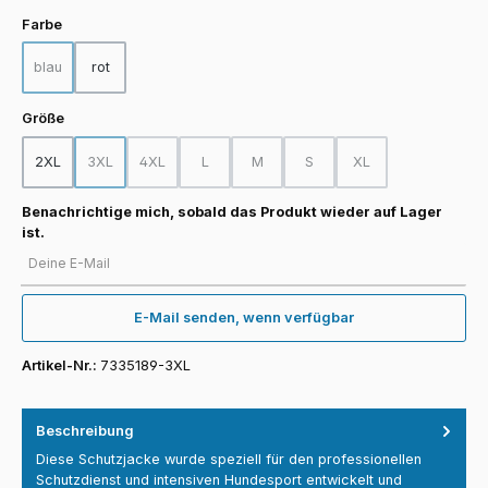
auswählen
Farbe
blau
rot
(Diese Option ist zurzeit nicht verfügbar.)
auswählen
Größe
2XL
3XL
4XL
L
M
S
XL
(Diese Option ist zurzeit nicht verfügbar.)
(Diese Option ist zurzeit nicht verfügbar.)
(Diese Option ist zurzeit nicht verfügbar.)
(Diese Option ist zurzeit nicht verfügba
(Diese Option ist zurzeit nicht
(Diese Option ist zurz
Benachrichtige mich, sobald das Produkt wieder auf Lager
ist.
Deine E-Mail
E-Mail senden, wenn verfügbar
Artikel-Nr.:
7335189-3XL
Beschreibung
Diese Schutzjacke wurde speziell für den professionellen
Schutzdienst und intensiven Hundesport entwickelt und