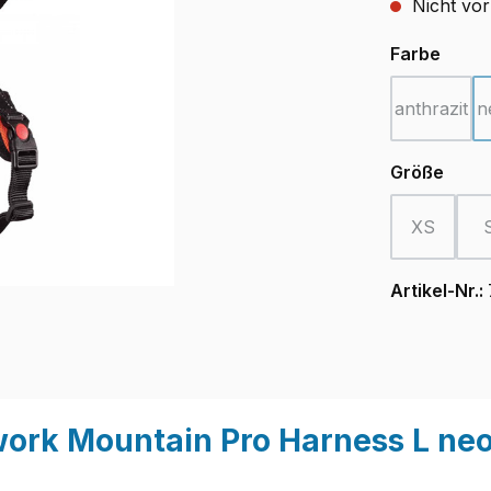
Nicht vor
ausw
Farbe
anthrazit
n
(Diese O
ausw
Größe
XS
(Diese Opt
Artikel-Nr.:
work Mountain Pro Harness L ne