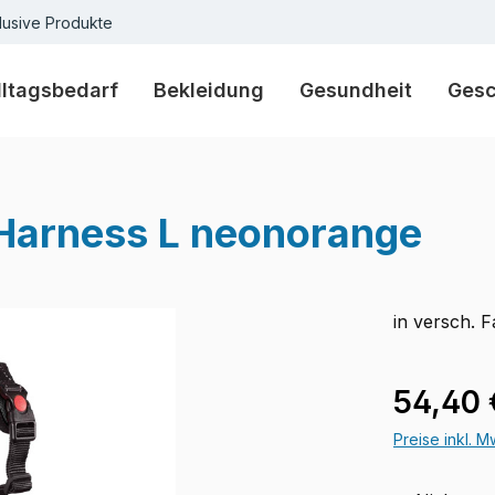
lusive Produkte
lltagsbedarf
Bekleidung
Gesundheit
Ges
Harness L neonorange
in versch. F
Verkaufspre
54,40 
Preise inkl. 