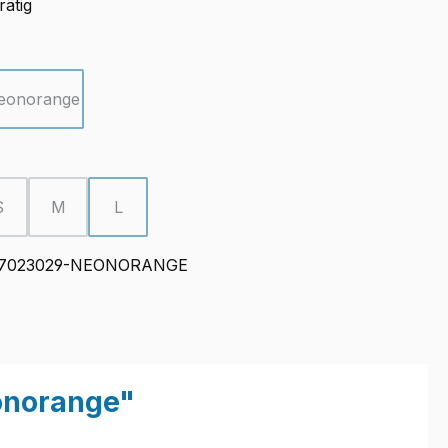
rätig
ählen
eonorange
ption ist zurzeit nicht verfügbar.)
(Diese Option ist zurzeit nicht verfügbar.)
ählen
S
M
L
ion ist zurzeit nicht verfügbar.)
(Diese Option ist zurzeit nicht verfügbar.)
(Diese Option ist zurzeit nicht verfügbar.)
(Diese Option ist zurzeit nicht verfügbar.)
7023029-NEONORANGE
onorange"