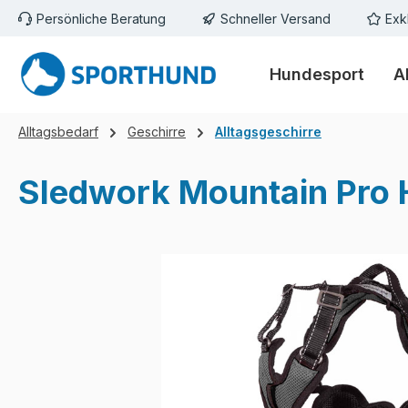
Persönliche Beratung
Schneller Versand
Exk
m Hauptinhalt springen
Zur Suche springen
Zur Hauptnavigation springen
Hundesport
A
Alltagsbedarf
Geschirre
Alltagsgeschirre
Sledwork Mountain Pro 
Bildergalerie überspringen