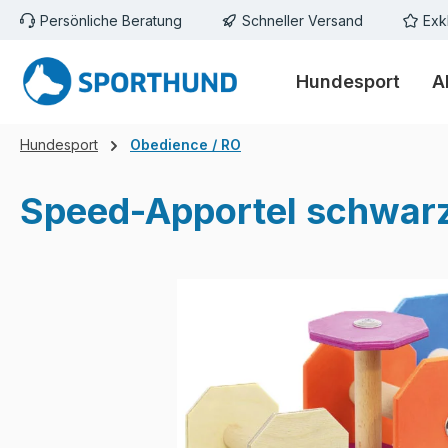
Persönliche Beratung
Schneller Versand
Exk
m Hauptinhalt springen
Zur Suche springen
Zur Hauptnavigation springen
Hundesport
A
Hundesport
Obedience / RO
Speed-Apportel schwarz
Bildergalerie überspringen