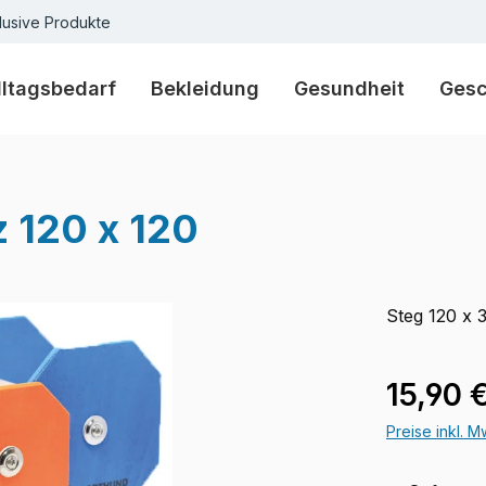
lusive Produkte
lltagsbedarf
Bekleidung
Gesundheit
Ges
 120 x 120
Steg 120 x
Regulärer Pr
15,90 
Preise inkl. 