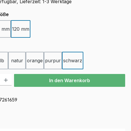
fügbar, Lieferzeit: 1-3 Werktage
auswählen
röße
0 mm
120 mm
ählen
lb
natur
orange
purpur
schwarz
l: Gib den gewünschten Wert ein oder benutze die Schaltflächen u
In den Warenkorb
7261659