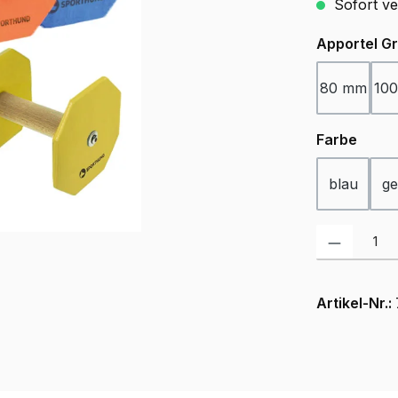
Sofort ver
Apportel G
80 mm
10
ausw
Farbe
blau
ge
Produkt Anzah
Artikel-Nr.: