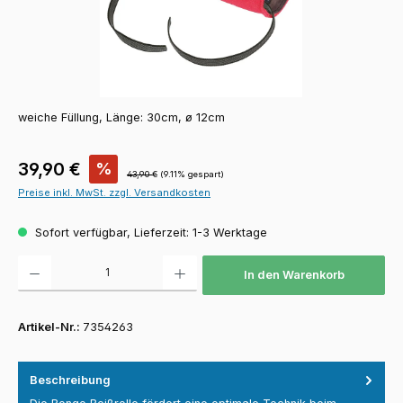
weiche Füllung, Länge: 30cm, ø 12cm
Verkaufspreis:
39,90 €
%
Regulärer Preis:
43,90 €
(9.11% gespart)
Preise inkl. MwSt. zzgl. Versandkosten
Sofort verfügbar, Lieferzeit: 1-3 Werktage
Produkt Anzahl: Gib den gewünschten Wert ein oder benutze die Schaltfläch
In den Warenkorb
Artikel-Nr.:
7354263
Beschreibung