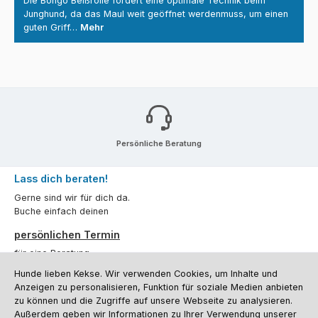
Die Bongo Beißrolle fördert eine optimale Technik beim
Junghund, da das Maul weit geöffnet werdenmuss, um einen
guten Griff…
Mehr
Persönliche Beratung
Lass dich beraten!
Gerne sind wir für dich da.
Buche einfach deinen
persönlichen Termin
für eine Beratung.
Hunde lieben Kekse. Wir verwenden Cookies, um Inhalte und
Oder über unser
Kontaktformular
.
Anzeigen zu personalisieren, Funktion für soziale Medien anbieten
zu können und die Zugriffe auf unsere Webseite zu analysieren.
Vertrag widerrufen
Außerdem geben wir Informationen zu Ihrer Verwendung unserer