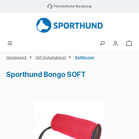
Zum Hauptinhalt springen
Persönliche Beratung
War
Hundesport
IGP-Schutzdienst
Beißkissen
Sporthund Bongo SOFT
Bildergalerie überspringen