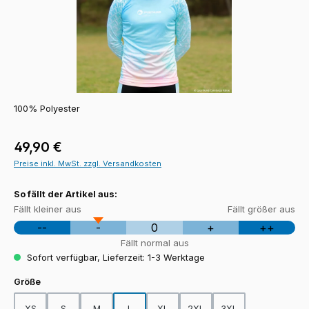
100% Polyester
Regulärer Preis:
49,90 €
Preise inkl. MwSt. zzgl. Versandkosten
So fällt der Artikel aus:
Fällt kleiner aus
Fällt größer aus
--
-
0
+
++
Fällt normal aus
Sofort verfügbar, Lieferzeit: 1-3 Werktage
auswählen
Größe
XS
S
M
L
XL
2XL
3XL