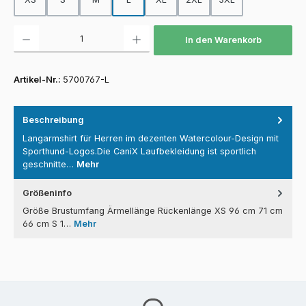
Produkt Anzahl: Gib den gewünschten Wert ein oder benutze die Schaltfläch
In den Warenkorb
Artikel-Nr.:
5700767-L
Beschreibung
Langarmshirt für Herren im dezenten Watercolour-Design mit
Sporthund-Logos.Die CaniX Laufbekleidung ist sportlich
geschnitte…
Mehr
Größeninfo
Größe Brustumfang Ärmellänge Rückenlänge XS 96 cm 71 cm
66 cm S 1…
Mehr