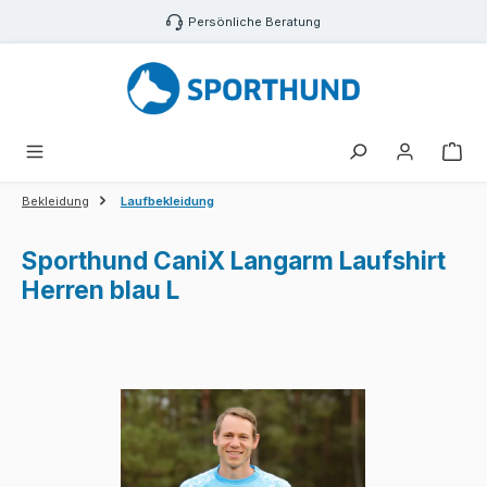
Zum Hauptinhalt springen
Persönliche Beratung
War
Bekleidung
Laufbekleidung
Sporthund CaniX Langarm Laufshirt
Herren blau L
Bildergalerie überspringen