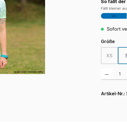
So fällt der
Fällt kleiner a
--
Sofort ver
ausw
Größe
XS
(Diese Opt
Produkt Anzah
Artikel-Nr.: