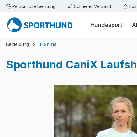
Persönliche Beratung
Schneller Versand
Exk
m Hauptinhalt springen
Zur Suche springen
Zur Hauptnavigation springen
Hundesport
A
Bekleidung
T-Shirts
Sporthund CaniX Laufsh
Bildergalerie überspringen