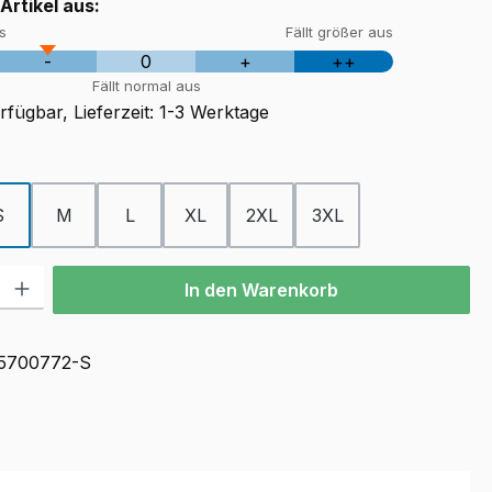
 Artikel aus:
us
Fällt größer aus
-
0
+
++
Fällt normal aus
fügbar, Lieferzeit: 1-3 Werktage
ählen
S
M
L
XL
2XL
3XL
ion ist zurzeit nicht verfügbar.)
l: Gib den gewünschten Wert ein oder benutze die Schaltflächen u
In den Warenkorb
5700772-S