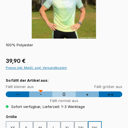
100% Polyester
Regulärer Preis:
39,90 €
Preise inkl. MwSt. zzgl. Versandkosten
So fällt der Artikel aus:
Fällt kleiner aus
Fällt größer aus
--
-
0
+
++
Fällt normal aus
Sofort verfügbar, Lieferzeit: 1-3 Werktage
auswählen
Größe
XS
S
M
L
XL
2XL
3XL