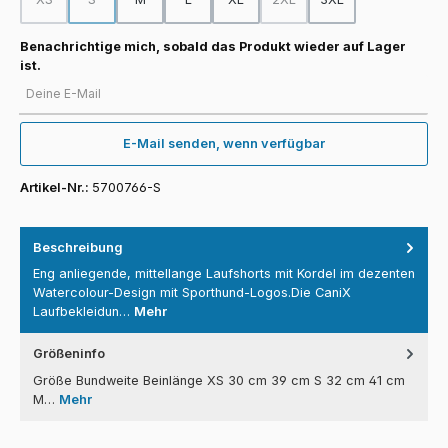
(Diese Option ist zurzeit nicht verfügbar.)
(Diese Option ist zurzeit nicht verfügbar.)
(Diese Option ist zurzeit nicht
Benachrichtige mich, sobald das Produkt wieder auf Lager
ist.
Deine E-Mail
E-Mail senden, wenn verfügbar
Artikel-Nr.:
5700766-S
Beschreibung
Eng anliegende, mittellange Laufshorts mit Kordel im dezenten
Watercolour-Design mit Sporthund-Logos.Die CaniX
Laufbekleidun…
Mehr
Größeninfo
Größe Bundweite Beinlänge XS 30 cm 39 cm S 32 cm 41 cm
M…
Mehr