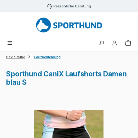
Zum Hauptinhalt springen
Persönliche Beratung
War
Bekleidung
Laufbekleidung
Sporthund CaniX Laufshorts Damen
blau S
Bildergalerie überspringen