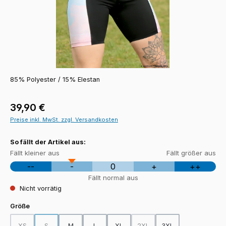
85% Polyester / 15% Elestan
Regulärer Preis:
39,90 €
Preise inkl. MwSt. zzgl. Versandkosten
So fällt der Artikel aus:
Fällt kleiner aus
Fällt größer aus
--
-
0
+
++
Fällt normal aus
Nicht vorrätig
auswählen
Größe
XS
S
M
L
XL
2XL
3XL