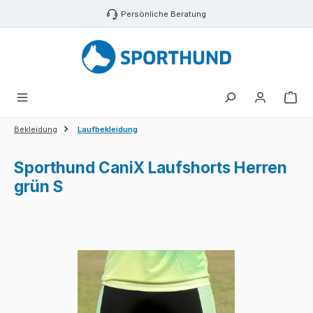
Zum Hauptinhalt springen
Persönliche Beratung
War
Bekleidung
Laufbekleidung
Sporthund CaniX Laufshorts Herren
grün S
Bildergalerie überspringen