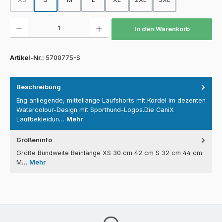
(Diese Option ist zurzeit nicht verfügbar.)
Produkt Anzahl: Gib den gewünschten Wert ein oder benutze die Schaltfläch
In den Warenkorb
Artikel-Nr.:
5700775-S
Beschreibung
Eng anliegende, mittellange Laufshorts mit Kordel im dezenten
Watercolour-Design mit Sporthund-Logos.Die CaniX
Laufbekleidun…
Mehr
Größeninfo
Größe Bundweite Beinlänge XS 30 cm 42 cm S 32 cm 44 cm
M…
Mehr