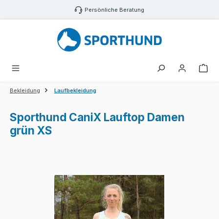
Zum Hauptinhalt springen
Persönliche Beratung
War
Bekleidung
Laufbekleidung
Sporthund CaniX Lauftop Damen
grün XS
Bildergalerie überspringen