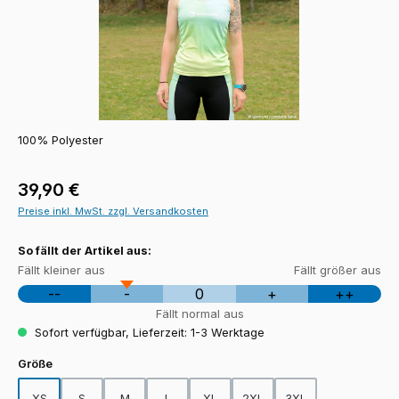
100% Polyester
Regulärer Preis:
39,90 €
Preise inkl. MwSt. zzgl. Versandkosten
So fällt der Artikel aus:
Fällt kleiner aus
Fällt größer aus
--
-
0
+
++
Fällt normal aus
Sofort verfügbar, Lieferzeit: 1-3 Werktage
auswählen
Größe
XS
S
M
L
XL
2XL
3XL