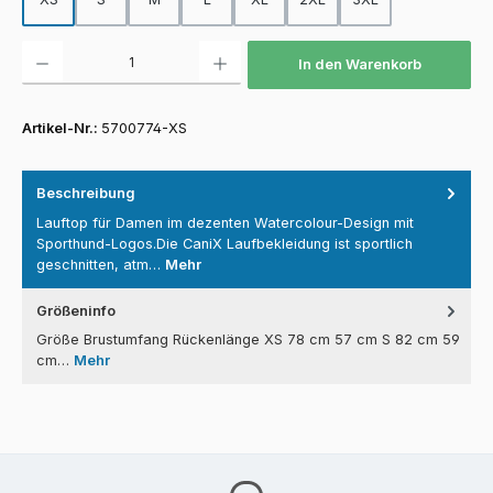
Produkt Anzahl: Gib den gewünschten Wert ein oder benutze die Schaltfläch
In den Warenkorb
Artikel-Nr.:
5700774-XS
Beschreibung
Lauftop für Damen im dezenten Watercolour-Design mit
Sporthund-Logos.Die CaniX Laufbekleidung ist sportlich
geschnitten, atm…
Mehr
Größeninfo
Größe Brustumfang Rückenlänge XS 78 cm 57 cm S 82 cm 59
cm…
Mehr