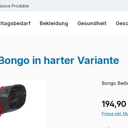
lusive Produkte
lltagsbedarf
Bekleidung
Gesundheit
Ges
Bongo in harter Variante
Bongo Beißr
Verkaufspre
194,90
Preise inkl. 