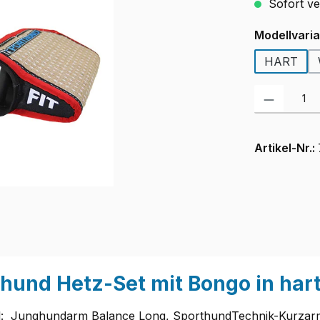
Sofort ver
Modellvari
HART
Produkt Anzah
Artikel-Nr.:
hund Hetz-Set mit Bongo in hart
el: Junghundarm Balance Long, SporthundTechnik-Kurzarm 