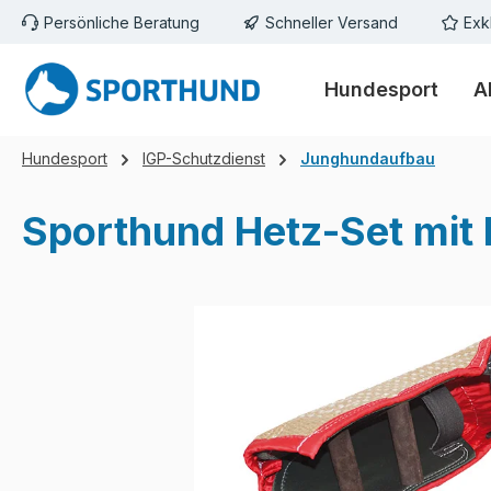
Persönliche Beratung
Schneller Versand
Exk
m Hauptinhalt springen
Zur Suche springen
Zur Hauptnavigation springen
Hundesport
A
Hundesport
IGP-Schutzdienst
Junghundaufbau
Sporthund Hetz-Set mit 
Bildergalerie überspringen