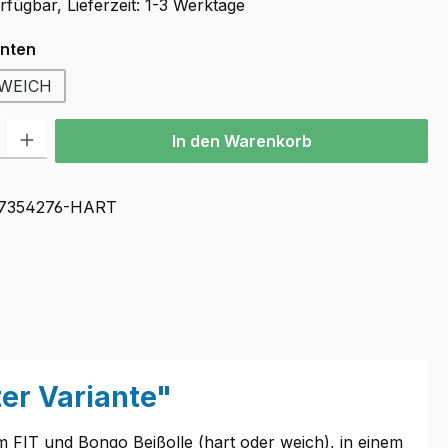
fügbar, Lieferzeit: 1-3 Werktage
auswählen
anten
WEICH
l: Gib den gewünschten Wert ein oder benutze die Schaltflächen u
In den Warenkorb
7354276-HART
er Variante"
FIT und Bongo Beißolle (hart oder weich), in einem